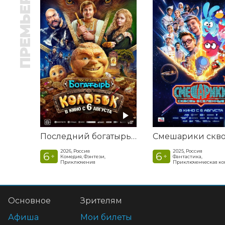
ПРЕМЬЕРА
Последний богатырь. Колобок
2026, Россия
2025, Россия
6
6
+
+
Комедия, Фэнтези,
Фантастика,
Приключения
Приключенческая к
Основное
Зрителям
Афиша
Мои билеты