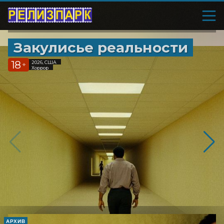
Закулисье реальности
18
2026, США
+
Хоррор
АРХИВ