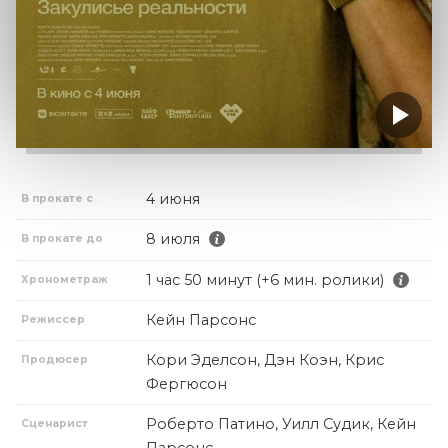
4 июня
В прокате с
8 июля
В прокате до
1 час 50 минут (+6 мин. ролики)
Хронометраж
Кейн Парсонс
Режиссер
Кори Эделсон, Дэн Коэн, Крис
Продюсер
Фергюсон
Роберто Патино, Уилл Судик, Кейн
Сценарист