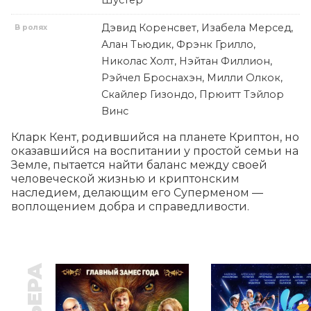
Шустер
Дэвид Коренсвет, Изабела Мерсед,
В ролях
Алан Тьюдик, Фрэнк Грилло,
Николас Холт, Нэйтан Филлион,
Рэйчел Броснахэн, Милли Олкок,
Скайлер Гизондо, Прюитт Тэйлор
Винс
Кларк Кент, родившийся на планете Криптон, но 
оказавшийся на воспитании у простой семьи на 
Земле, пытается найти баланс между своей 
человеческой жизнью и криптонским 
наследием, делающим его Суперменом — 
воплощением добра и справедливости.