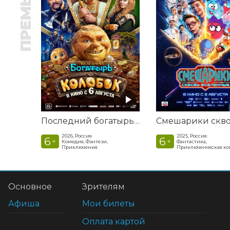
ПРЕМЬЕРА
Последний богатырь. Колобок
2026, Россия
2025, Россия
6
6
+
+
Комедия, Фэнтези,
Фантастика,
Приключения
Приключенческая к
Основное
Зрителям
Афиша
Мои билеты
Оплата картой