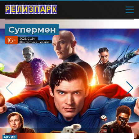
Супермен
16
2025, США
+
Фантастика, Боевик
АРХИВ