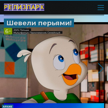
Шевели перьями!
6
2025, Польша
+
Мультфильм, Приключения, Семейный
АРХИВ