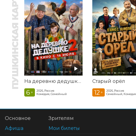
ПУШКИНСКАЯ КАРТА
На деревню дедушке 2
Старый орёл
6
12
2026, Россия
2026, Россия
+
+
Комедия, Семейный
Семейный, Комеди
Основное
Зрителям
Афиша
Мои билеты