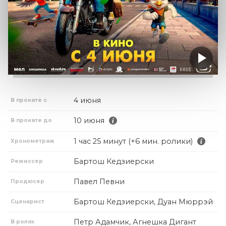
4 июня
В прокате с
10 июня
В прокате до
1 час 25 минут (+6 мин. ролики)
Хронометраж
Бартош Кедзиерски
Режиссер
Павел Певни
Продюсер
Бартош Кедзиерски, Дуан Мюррэй
Сценарист
Петр Адамчик, Агнешка Дигант
В ролях