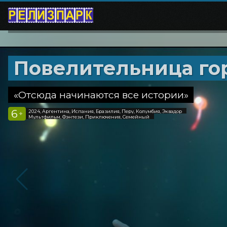
Повелительница го
«Отсюда начинаются все истории»
6
2024, Аргентина, Испания, Бразилия, Перу, Колумбия, Эквадор
+
Мультфильм, Фэнтези, Приключения, Семейный