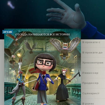
АРХИВ
В прокате с
В прокате до
Хронометраж
Режиссер
Продюсер
Сценарист
В ролях