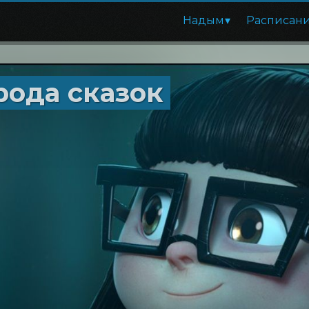
Надым
Расписан
рода сказок