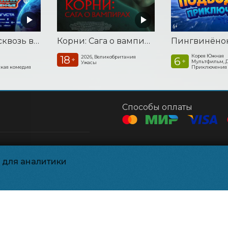
Смешарики сквозь вселенные
Корни: Сага о вампирах
Корея Южная
18
2026, Великобритания
6
+
+
Мультфильм, 
Ужасы
кая комедия
Приключения
Способы оплаты
Контакты
и для аналитики
ния
Касса
+7 912-91-43303
Напишите нам
sinemap