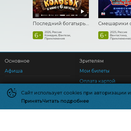
Последний богатырь. Колобок
2026, Россия
2025, Россия
6
6
+
+
Комедия, Фэнтези,
Фантастика,
Приключения
Приключенчес
Основное
Зрителям
Афиша
Мои билеты
Оплата картой
Возврат билетов
Сайт использует cookies при авторизации 
Правила и соглаше
Принять
Читать подробнее
©
2026