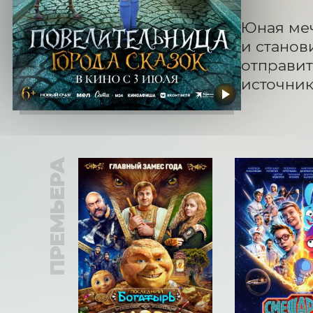
Юная меч
и станов
отправит
источник
ПРЕМЬЕРА