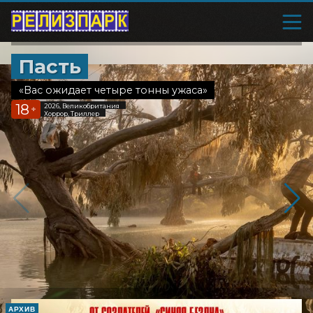
Пасть
«Вас ожидает четыре тонны ужаса»
18
2026, Великобритания
+
Хоррор, Триллер
АРХИВ