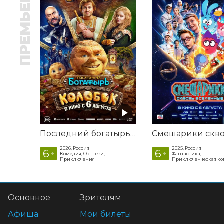
ПРЕМЬЕРА
Последний богатырь. Колобок
2026, Россия
2025, Россия
6
6
+
+
Комедия, Фэнтези,
Фантастика,
Приключения
Приключенческая к
Основное
Зрителям
Афиша
Мои билеты