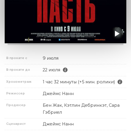
9 июля
В прокате с
22 июля
В прокате до
1 час 32 минуты (+5 мин. ролики)
Хронометраж
Джеймс Нанн
Режиссер
Бен Жак, Кэтлин Дебринкэт, Сара
Продюсер
Гэбриел
Джеймс Нанн
Сценарист