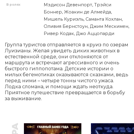
Мэдисон Девенпорт, Трэйси
В ролях
Боннер, Жоакин де Алмейда,
Мишель Куриэль, Саманта Кохлан,
Оливия Бернстоун, Джим Мескимен,
Ривер Кодак, Джо Аццопарди
Группа туристов отправляется в круиз по озерам 
Луизианы. Желая увидеть диких животных в 
естественной среде, они отклоняются от 
маршрута и встречают агрессивного и очень 
быстрого гиппопотама. Детские истории о 
милых бегемотиках оказываются сказками, ведь 
перед ними – четыре тонны чистого ужаса. 
Лодка сломана, и помощи ждать неоткуда. 
Приятное путешествие превращается в борьбу 
за выживание.