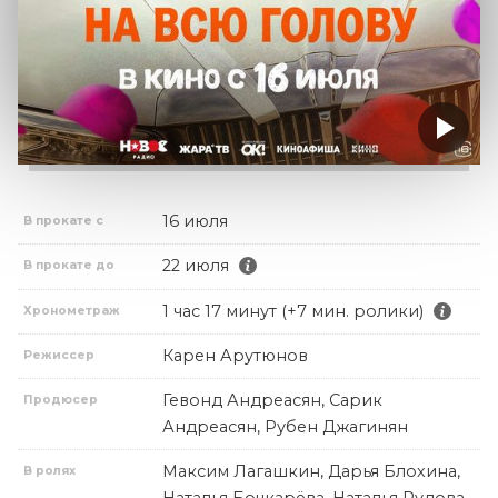
16 июля
В прокате с
22 июля
В прокате до
1 час 17 минут (+7 мин. ролики)
Хронометраж
Карен Арутюнов
Режиссер
Гевонд Андреасян, Сарик
Продюсер
Андреасян, Рубен Джагинян
Максим Лагашкин, Дарья Блохина,
В ролях