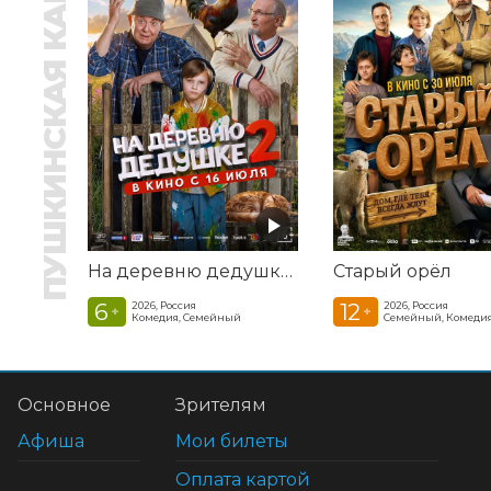
ПУШКИНСКАЯ КАРТА
На деревню дедушке 2
Старый орёл
6
12
2026, Россия
2026, Россия
+
+
Комедия, Семейный
Семейный, Комеди
Основное
Зрителям
Афиша
Мои билеты
Оплата картой