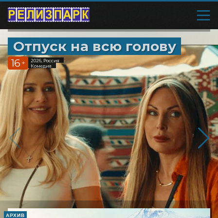
Отпуск на всю голову
16
2026, Россия
+
Комедия
АРХИВ