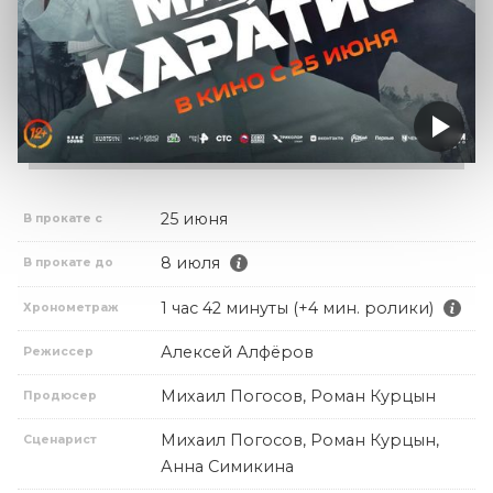
25 июня
В прокате с
8 июля
В прокате до
1 час 42 минуты (+4 мин. ролики)
Хронометраж
Алексей Алфёров
Режиссер
Михаил Погосов, Роман Курцын
Продюсер
Михаил Погосов, Роман Курцын,
Сценарист
Анна Симикина