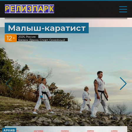
Малыш-каратист
12
2026, Россия
+
Боевик, Драма, Спорт, Семейный
АРХИВ