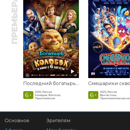
ПРЕМЬЕРА
Последний богатырь. Колобок
2026, Россия
2025, Россия
6
6
+
+
Комедия, Фэнтези,
Фантастика,
Приключения
Приключенческая к
Основное
Зрителям