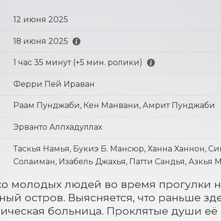
12 июня 2025
18 июня 2025
1 час 35 минут (+5 мин. ролики)
Ферри Пей Ираван
Раам Пунджаби, Кен Манвани, Амрит Пунджаби
Эрванто Алпхадуллах
Таскья Намья, Букиэ Б. Мансюр, Ханна Ханнон, С
Солаиман, Изабель Джахья, Патти Сандья, Азкья 
о молодых людей во время прогулки на
ный остров. Выясняется, что раньше зде
ическая больница. Проклятые души её 