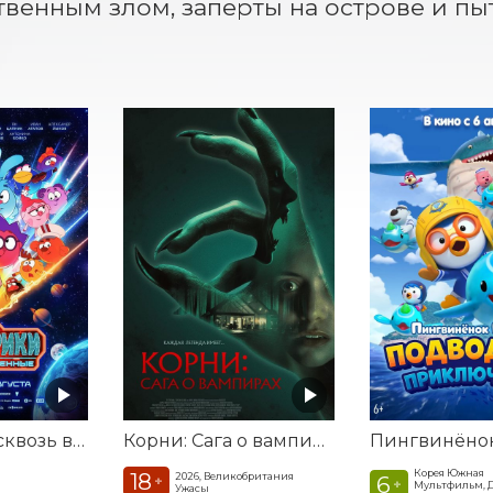
венным злом, заперты на острове и пыт
Смешарики сквозь вселенные
Корни: Сага о вампирах
Корея Южная
18
2026, Великобритания
6
+
+
Мультфильм, 
Ужасы