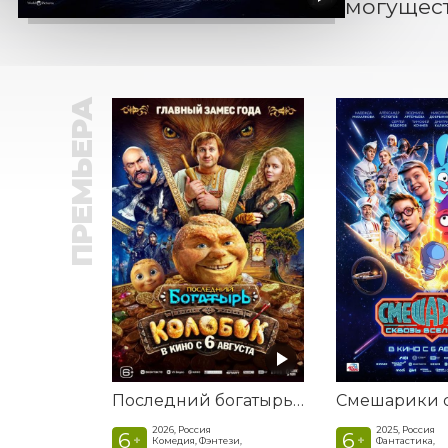
могущест
ПРЕМЬЕРА
Последний богатырь. Колобок
2026, Россия
2025, Россия
6
6
+
+
Комедия, Фэнтези,
Фантастика,