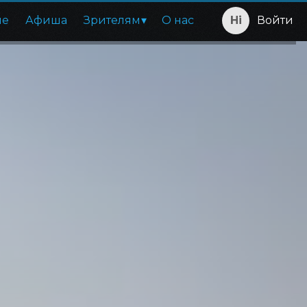
ие
Афиша
Зрителям
О нас
Войти