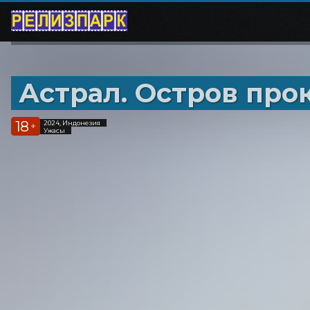
Астрал. Остров про
18
2024, Индонезия
+
Ужасы