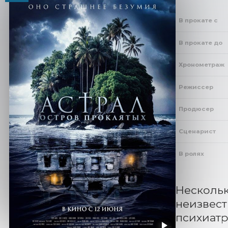
В прокате с
В прокате до
Хронометраж
Режиссер
Продюсер
Сценарист
В ролях
Нескольк
неизвест
психиатр