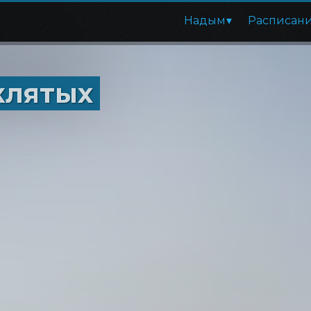
Надым
Расписан
клятых